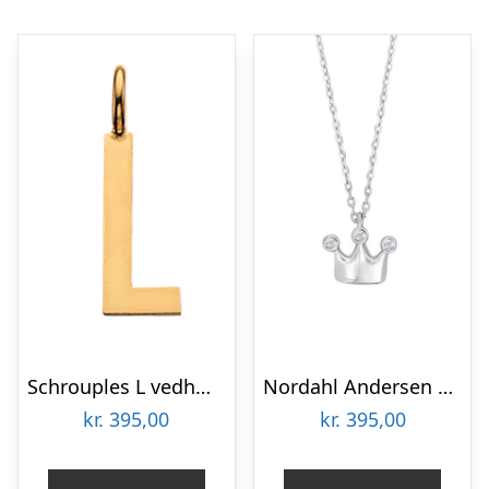
Schrouples L vedhæng forgyldt inkl. kæde
Nordahl Andersen krone vedhæng / zirkoner og kæde
kr.
395,00
kr.
395,00