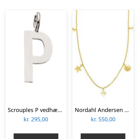
Scrouples P vedhæng sølv inkl. kæde
Nordahl Andersen Stjernehalskæde sølvforgyldt 45 + 3 cm
kr.
295,00
kr.
550,00