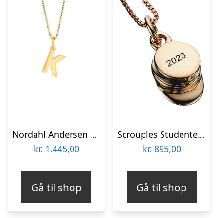
Nordahl Andersen 14 kt bogstav K
Scrouples Studenterhue vedhæng forgyldt inkl. kæde
kr.
1.445,00
kr.
895,00
Gå til shop
Gå til shop