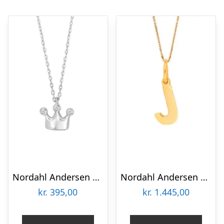
Nordahl Andersen krone vedhæng / zirkoner og kæde
Nordahl Andersen 14 kt bogstav J
kr.
395,00
kr.
1.445,00