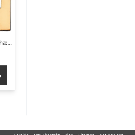
Scrouples N vedhæng forgyldt inkl. kæde
p