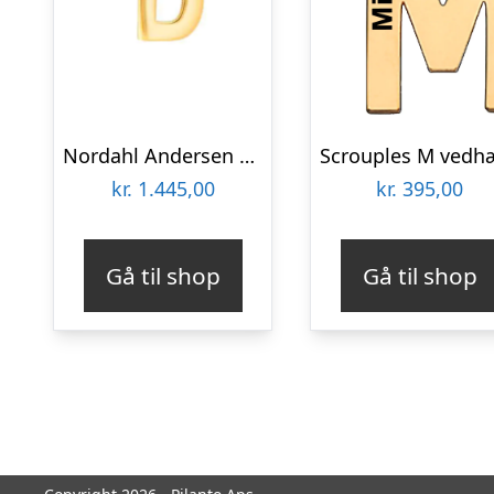
Nordahl Andersen 14 kt bogstav D
kr.
1.445,00
kr.
395,00
Gå til shop
Gå til shop