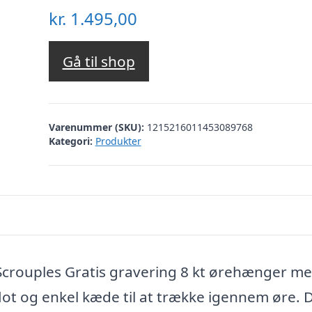
kr.
1.495,00
Gå til shop
Varenummer (SKU):
1215216011453089768
Kategori:
Produkter
Scrouples Gratis gravering 8 kt ørehænger m
ot og enkel kæde til at trække igennem øre. 