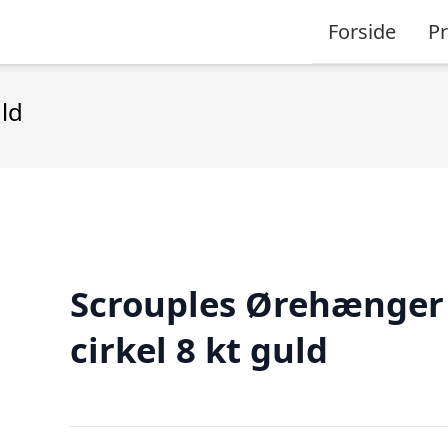
Forside
P
ld
Scrouples Ørehænger
cirkel 8 kt guld