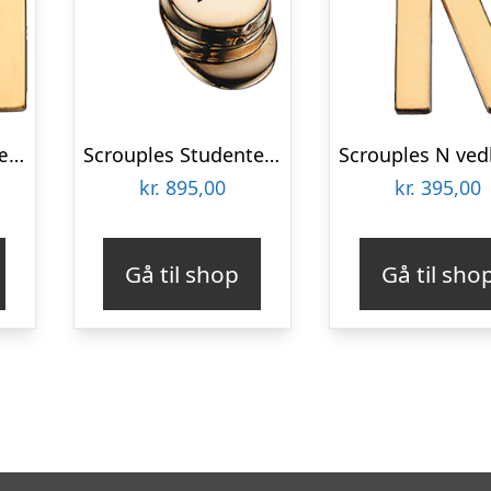
Scrouples M vedhæng forgyldt inkl. kæde
Scrouples Studenterhue vedhæng forgyldt inkl. kæde
kr.
895,00
kr.
395,00
Gå til shop
Gå til sho